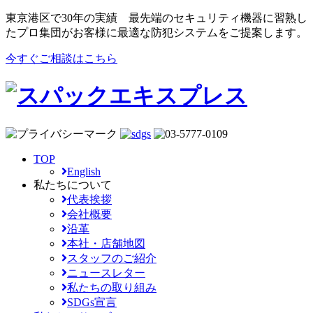
東京港区で30年の実績
最先端のセキュリティ機器に習熟し
たプロ集団がお客様に最適な防犯システムをご提案します。
今すぐご相談はこちら
TOP
English
私たちについて
代表挨拶
会社概要
沿革
本社・店舗地図
スタッフのご紹介
ニュースレター
私たちの取り組み
SDGs宣言